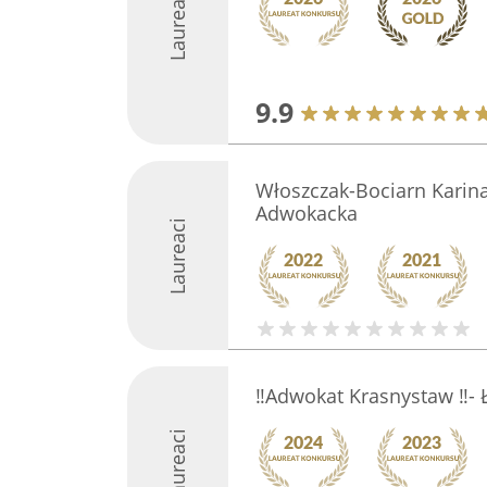
Laureaci
9.9
Włoszczak-Bociarn Karina
Adwokacka
Laureaci
‼️Adwokat Krasnystaw ‼️- 
Laureaci