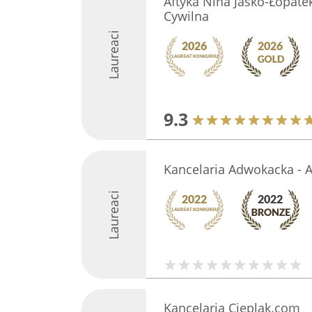
Aftyka Nina Jaśko-Łopate
Cywilna
Laureaci
9.3
Kancelaria Adwokacka - 
Laureaci
Kancelaria Cieplak.com