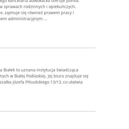
 jego kancelaria adwokacka oferuje pomoc
w sprawach rodzinnych i opiekuńczych,
e, zajmuje się również prawem pracy i
em administracyjnym ...
a Białek to uznana instytucja świadcząca
nych w Białej Podlaskiej. Jej biuro znajduje się
załka Józefa Piłsudskiego 13/13, co ułatwia