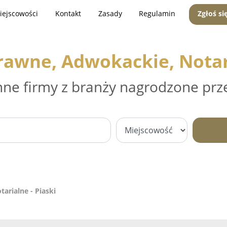
iejscowości
Kontakt
Zasady
Regulamin
Zgłoś si
rawne, Adwokackie, Notari
nne firmy z branży nagrodzone prz
arialne - Piaski