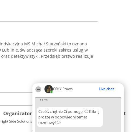
indykacyjna MS Michał Starzyński to uznana
w Lublinie, świadcząca szeroki zakres usług w
oraz detektywistyki. Przedsiębiorstwo realizuje
ORŁY Prawa
Live chat
11:23
Cześć, chętnie Ci pomogę! 🙂 Kliknij
Organizator plebiscytu
Plebiscyt
Kontakt
proszę w odpowiedni temat
right Side Solutions sp. z o. o. sp. k.
Laureaci
rozmowy! 🙂
Kontakt
ul. Ruska 22
Lista
Wrocław 50-079
wszystkich