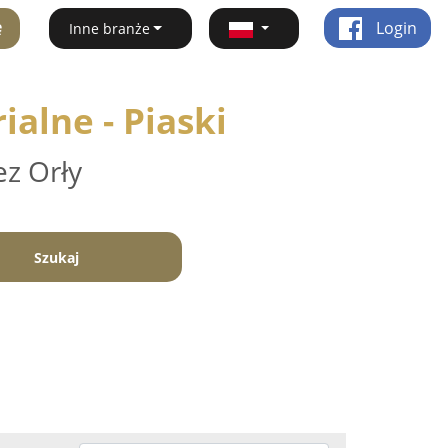
ę
Login
Inne branże
alne - Piaski
ez Orły
Szukaj