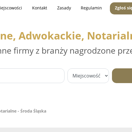
iejscowości
Kontakt
Zasady
Regulamin
Zgłoś si
ne, Adwokackie, Notarialn
nne firmy z branży nagrodzone prz
arialne - Środa Śląska