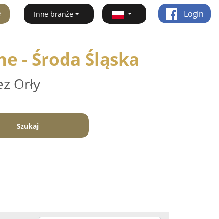
ę
Login
Inne branże
e - Środa Śląska
ez Orły
Szukaj