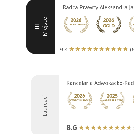
Radca Prawny Aleksandra J
Miejsce
III
9.8
(
Kancelaria Adwokacko-Ra
Laureaci
8.6