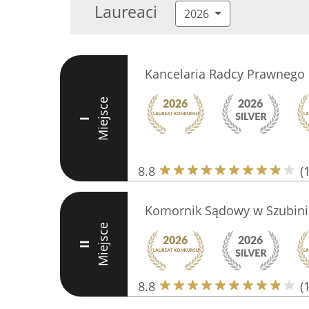
Laureaci
2026
Kancelaria Radcy Prawnego 
Miejsce
I
8.8
(
Komornik Sądowy w Szubin
Miejsce
II
8.8
(