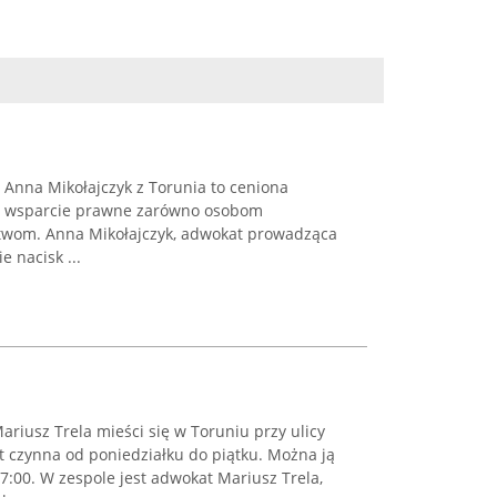
Anna Mikołajczyk z Torunia to ceniona
ca wsparcie prawne zarówno osobom
stwom. Anna Mikołajczyk, adwokat prowadząca
 nacisk ...
riusz Trela mieści się w Toruniu przy ulicy
t czynna od poniedziałku do piątku. Można ją
7:00. W zespole jest adwokat Mariusz Trela,