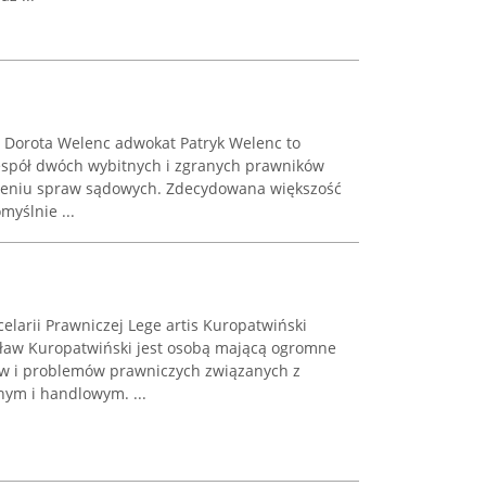
 Dorota Welenc adwokat Patryk Welenc to
espół dwóch wybitnych i zgranych prawników
dzeniu spraw sądowych. Zdecydowana większość
yślnie ...
larii Prawniczej Lege artis Kuropatwiński
osław Kuropatwiński jest osobą mającą ogromne
aw i problemów prawniczych związanych z
ym i handlowym. ...