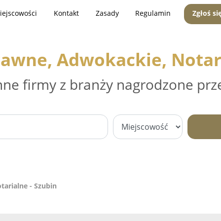
iejscowości
Kontakt
Zasady
Regulamin
Zgłoś si
rawne, Adwokackie, Notari
nne firmy z branży nagrodzone prz
arialne - Szubin