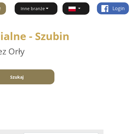
ę
Login
Inne branże
alne - Szubin
ez Orły
Szukaj