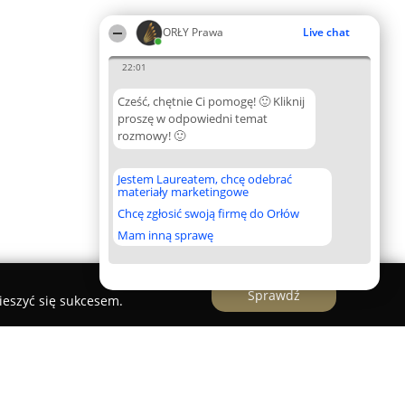
ORŁY Prawa
Live chat
22:01
Cześć, chętnie Ci pomogę! 🙂 Kliknij
proszę w odpowiedni temat
rozmowy! 🙂
Jestem Laureatem, chcę odebrać
materiały marketingowe
Chcę zgłosić swoją firmę do Orłów
Mam inną sprawę
Sprawdź
ieszyć się sukcesem.
carz Radca prawny