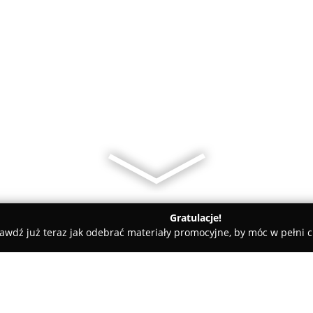
Gratulacje!
awdź już teraz jak odebrać materiały promocyjne, by móc w pełni c
rialne - Zielona Góra
Przyjazna Kancelaria Prawna Anna Gier