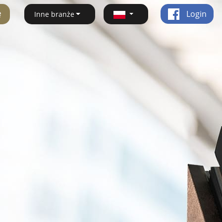
ę
Login
Inne branże