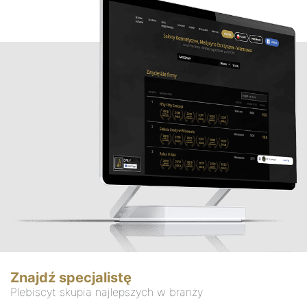
Znajdź specjalistę
Plebiscyt skupia najlepszych w branży