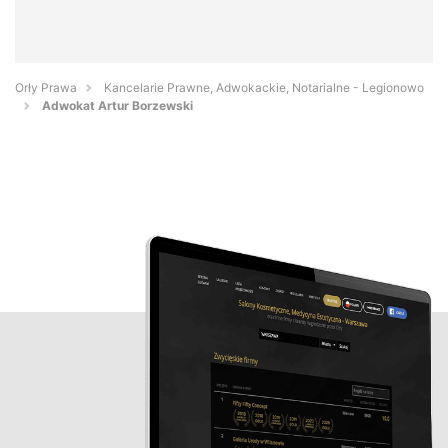
Orły Prawa
Kancelarie Prawne, Adwokackie, Notarialne - Legionowo
Adwokat Artur Borzewski