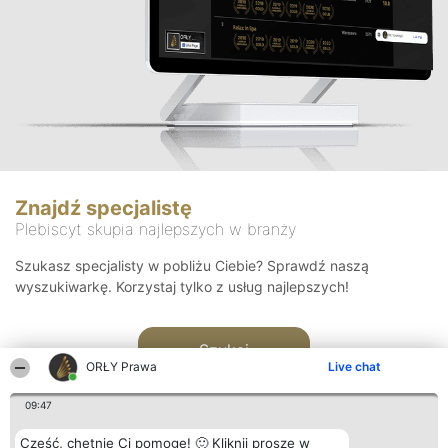
Znajdź specjalistę
Plebiscyt skupia najlepszych w branży
Szukasz specjalisty w pobliżu Ciebie? Sprawdź naszą
wyszukiwarkę. Korzystaj tylko z usług najlepszych!
Szukaj
ORŁY Prawa
Live chat
09:47
Cześć, chętnie Ci pomogę! 🙂 Kliknij proszę w