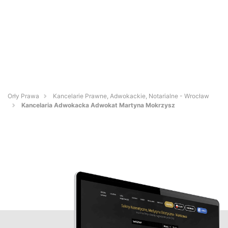
Orły Prawa
Kancelarie Prawne, Adwokackie, Notarialne - Wrocław
Kancelaria Adwokacka Adwokat Martyna Mokrzysz