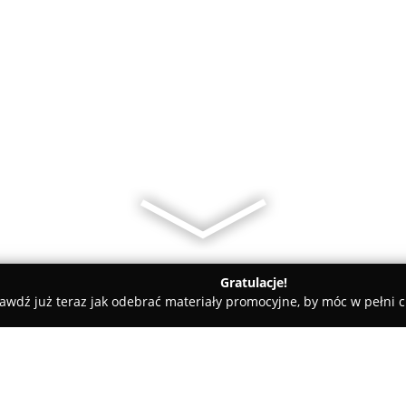
Gratulacje!
awdź już teraz jak odebrać materiały promocyjne, by móc w pełni c
arialne - Radom
Kancelaria Adwokacka Adwokat Krzysztof No