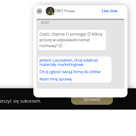
ORŁY Prawa
Live chat
03:37
Cześć, chętnie Ci pomogę! 🙂 Kliknij
proszę w odpowiedni temat
rozmowy! 🙂
Jestem Laureatem, chcę odebrać
materiały marketingowe
Chcę zgłosić swoją firmę do Orłów
Mam inną sprawę
Sprawdź
ieszyć się sukcesem.
cuń