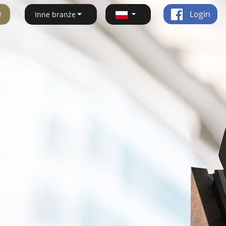
ę
Login
Inne branże