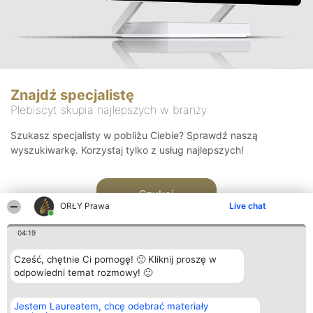
Znajdź specjalistę
Plebiscyt skupia najlepszych w branży
Szukasz specjalisty w pobliżu Ciebie? Sprawdź naszą
wyszukiwarkę. Korzystaj tylko z usług najlepszych!
Szukaj
ORŁY Prawa
Live chat
04:19
Cześć, chętnie Ci pomogę! 🙂 Kliknij proszę w
odpowiedni temat rozmowy! 🙂
Organizator plebiscytu
Plebiscyt
Kontakt
Jestem Laureatem, chcę odebrać materiały
Bright Side Solutions sp. z o.
Laureaci
Kontakt