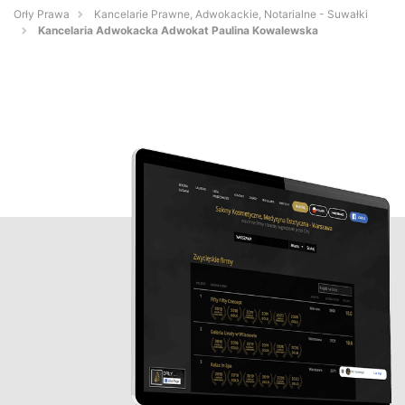
Orły Prawa
Kancelarie Prawne, Adwokackie, Notarialne - Suwałki
Kancelaria Adwokacka Adwokat Paulina Kowalewska