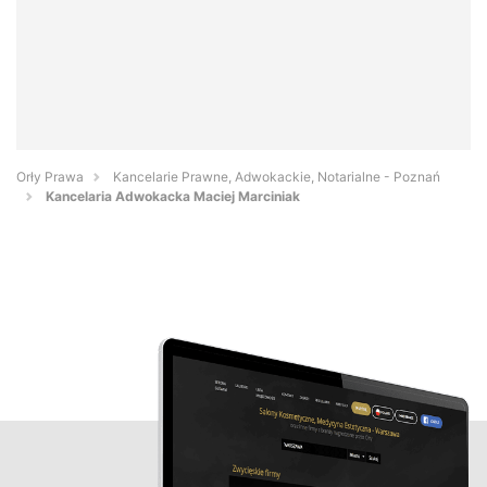
Orły Prawa
Kancelarie Prawne, Adwokackie, Notarialne - Poznań
Kancelaria Adwokacka Maciej Marciniak