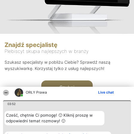
Znajdź specjalistę
Plebiscyt skupia najlepszych w branży
Szukasz specjalisty w pobliżu Ciebie? Sprawdź naszą
wyszukiwarkę. Korzystaj tylko z usług najlepszych!
Szukaj
ORŁY Prawa
Live chat
03:52
Cześć, chętnie Ci pomogę! 🙂 Kliknij proszę w
odpowiedni temat rozmowy! 🙂
Organizator plebiscytu
Plebiscyt
Kontakt