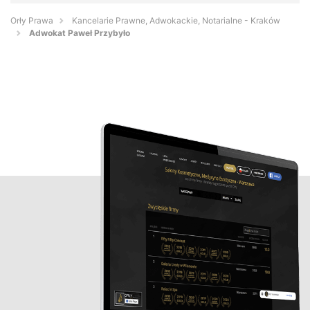
Orły Prawa
Kancelarie Prawne, Adwokackie, Notarialne - Kraków
Adwokat Paweł Przybyło