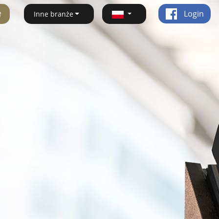
ę
Login
Inne branże