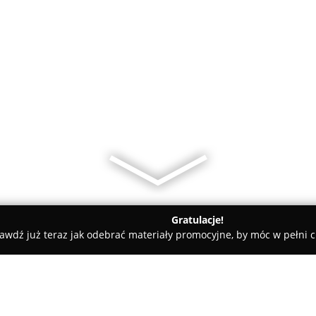
Gratulacje!
awdź już teraz jak odebrać materiały promocyjne, by móc w pełni c
rialne - Kraków
Kancelaria Adwokacka - adwokat Łukasz Wój