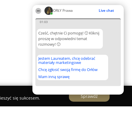
ORŁY Prawa
Live chat
01:03
Cześć, chętnie Ci pomogę! 🙂 Kliknij
proszę w odpowiedni temat
rozmowy! 🙂
Jestem Laureatem, chcę odebrać
materiały marketingowe
Chcę zgłosić swoją firmę do Orłów
Mam inną sprawę
Sprawdź
ieszyć się sukcesem.
towicz