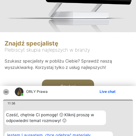
Znajdź specjalistę
Plebiscyt skupia najlepszych w branży
Szukasz specjalisty w pobliżu Ciebie? Sprawdź naszą
wyszukiwarkę. Korzystaj tylko z usług najlepszych!
Szukaj
ORŁY Prawa
Live chat
11:36
Cześć, chętnie Ci pomogę! 🙂 Kliknij proszę w
odpowiedni temat rozmowy! 🙂
Organizator plebiscytu
Plebiscyt
Kontakt
Jestem Laureatem, chcę odebrać materiały
Bright Side Solutions sp. z o.
Laureaci
Kontakt