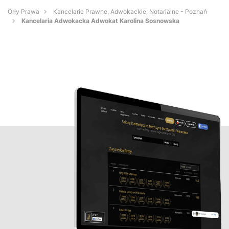
Orły Prawa
Kancelarie Prawne, Adwokackie, Notarialne - Poznań
Kancelaria Adwokacka Adwokat Karolina Sosnowska