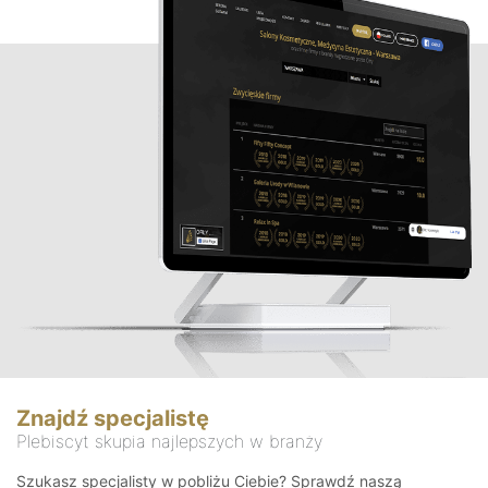
Znajdź specjalistę
Plebiscyt skupia najlepszych w branży
Szukasz specjalisty w pobliżu Ciebie? Sprawdź naszą