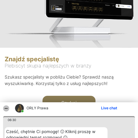
Znajdź specjalistę
Plebiscyt skupia najlepszych w branży
Szukasz specjalisty w pobliżu Ciebie? Sprawdź naszą
wyszukiwarkę. Korzystaj tylko z usług najlepszych!
Szukaj
ORŁY Prawa
Live chat
06:30
Cześć, chętnie Ci pomogę! 🙂 Kliknij proszę w
odpowiedni temat rozmowy! 🙂