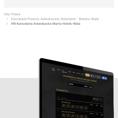
Orły Prawa
Kancelarie Prawne, Adwokackie, Notarialne - Bielsko-Biała
HN Kancelaria Adwokacka Marta Hotek-Nida