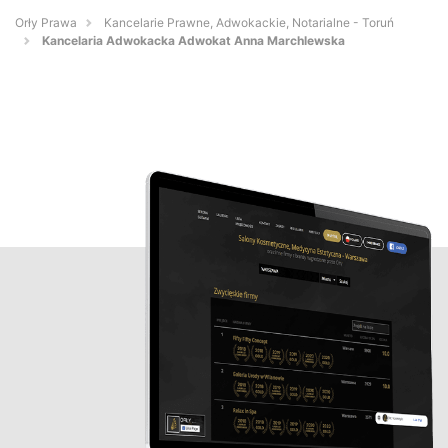
Orły Prawa
Kancelarie Prawne, Adwokackie, Notarialne - Toruń
Kancelaria Adwokacka Adwokat Anna Marchlewska