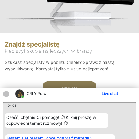
Znajdź specjalistę
Plebiscyt skupia najlepszych w branży
Szukasz specjalisty w pobliżu Ciebie? Sprawdź naszą
wyszukiwarkę. Korzystaj tylko z usług najlepszych!
Szukaj
ORŁY Prawa
Live chat
04:08
Cześć, chętnie Ci pomogę! 🙂 Kliknij proszę w
odpowiedni temat rozmowy! 🙂
Organizator plebiscytu
Plebiscyt
Kontakt
Jestem Laureatem, chcę odebrać materiały
Bright Side Solutions sp. z o.
Laureaci
Kontakt