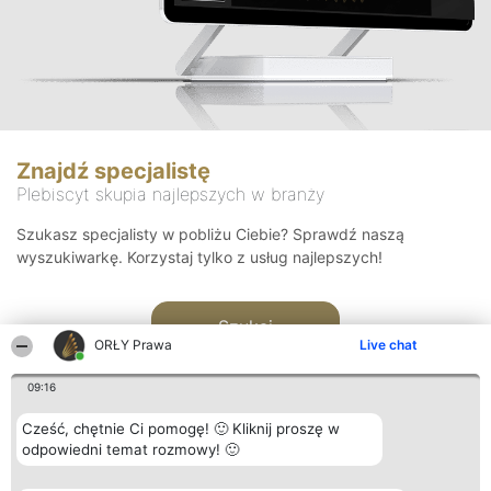
Znajdź specjalistę
Plebiscyt skupia najlepszych w branży
Szukasz specjalisty w pobliżu Ciebie? Sprawdź naszą
wyszukiwarkę. Korzystaj tylko z usług najlepszych!
Szukaj
ORŁY Prawa
Live chat
09:16
Cześć, chętnie Ci pomogę! 🙂 Kliknij proszę w
odpowiedni temat rozmowy! 🙂
Organizator plebiscytu
Plebiscyt
Kontakt