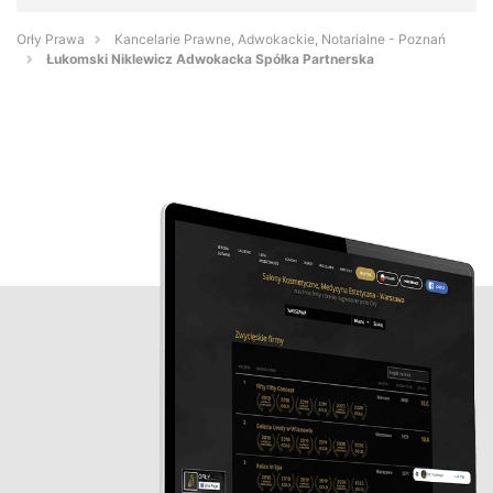
Orły Prawa
Kancelarie Prawne, Adwokackie, Notarialne - Poznań
Łukomski Niklewicz Adwokacka Spółka Partnerska