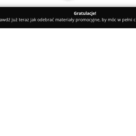
Gratulacje!
awdź już teraz jak odebrać materiały promocyjne, by móc w pełni c
arialne - Wrocław
Kancelaria Adwokacka Adwokat Aleksandra
eksandra Rogowska-
O firmie:
Kancelaria Adwokacka Adwok
funkcjonuje we Wrocławiu, ofer
obejmują wsparcie w sprawac
profesjonalizmu oraz wnikliwej
indywidualnym podejściem do 
Pokaż więcej >>
opracowanie adekwatnej strateg
charakterem danej sytuacji.
Adwokat Aleksandra Rogowska-O