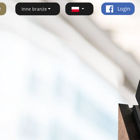
ę
Login
Inne branże