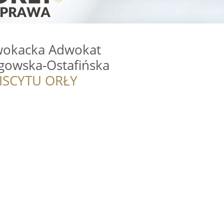
wokacka Adwokat
gowska-Ostafińska
ISCYTU ORŁY