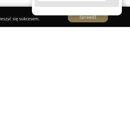
Sprawdź
ieszyć się sukcesem.
 Rogowska-Ostafińska
at Aleksandra Rogowska-Ostafińska
ując szeroki zakres usług prawnych, które
h wymagających wysokiego poziomu
 wiedzy prawniczej. Kancelaria cechuje się
każdej sprawy, co umożliwia staranne
ii prawnej, zgodnej z potrzebami klienta i
stafińska skupia się na zagadnieniach z