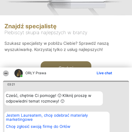
Znajdź specjalistę
Plebiscyt skupia najlepszych w branży
Szukasz specjalisty w pobliżu Ciebie? Sprawdź naszą
wyszukiwarkę. Korzystaj tylko z usług najlepszych!
Szukaj
ORŁY Prawa
Live chat
03:21
Cześć, chętnie Ci pomogę! 🙂 Kliknij proszę w
odpowiedni temat rozmowy! 🙂
Organizator plebiscytu
Plebiscyt
Kontakt
Jestem Laureatem, chcę odebrać materiały
Bright Side Solutions sp. z o.
Laureaci
Kontakt
marketingowe
o. sp. k.
Lista
ul. Ruska 22
wszystkich
Chcę zgłosić swoją firmę do Orłów
Wrocław 50-079
Laureatów