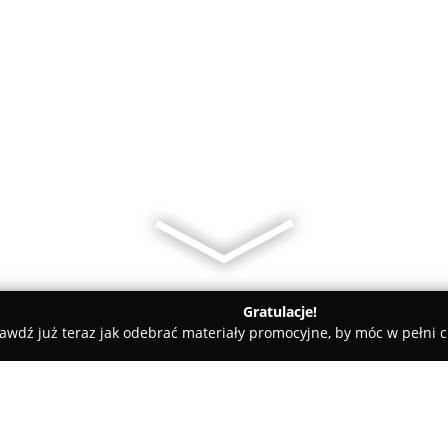
Gratulacje!
awdź już teraz jak odebrać materiały promocyjne, by móc w pełni c
rialne - Szczecin
Kancelaria Adwokacka Adwokat Paweł Wor