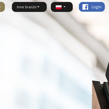
ę
Login
Inne branże