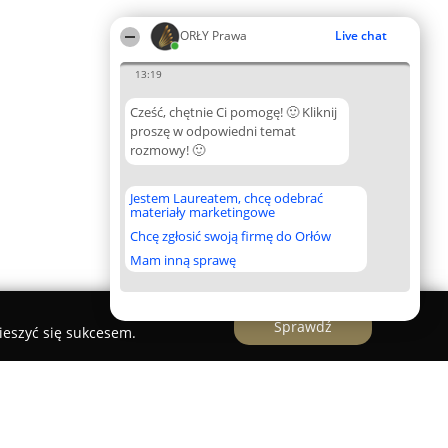
ORŁY Prawa
Live chat
13:19
Cześć, chętnie Ci pomogę! 🙂 Kliknij
proszę w odpowiedni temat
rozmowy! 🙂
Jestem Laureatem, chcę odebrać
materiały marketingowe
Chcę zgłosić swoją firmę do Orłów
Mam inną sprawę
Sprawdź
ieszyć się sukcesem.
onowicz