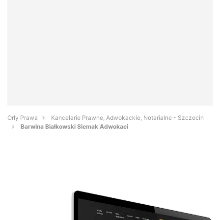
Orły Prawa
Kancelarie Prawne, Adwokackie, Notarialne - Szczecin
Barwina Białkowski Siemak Adwokaci