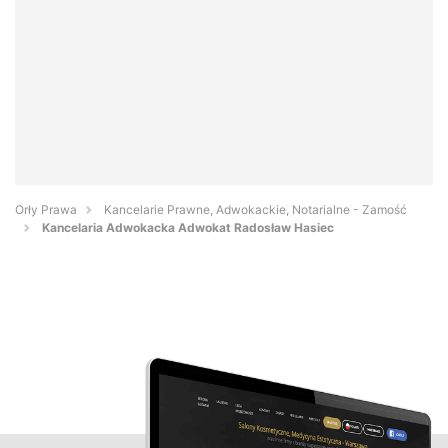
Orły Prawa
Kancelarie Prawne, Adwokackie, Notarialne - Zamość
Kancelaria Adwokacka Adwokat Radosław Hasiec