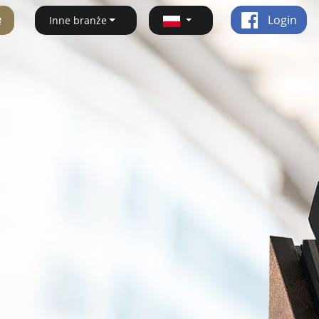
ę
Login
Inne branże