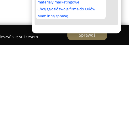
materiały marketingowe
Chcę zgłosić swoją firmę do Orłów
Mam inną sprawę
Sprawdź
ieszyć się sukcesem.
wański
t Marcin Iwański
znajduje się w Nowym Sączu
zapewnia klientom wszechstronne oraz
 Działalność kancelarii opiera się na
żdej sprawy, dążąc do osiągnięcia
 dla klientów. Adwokat Marcin Iwański angażuje
bardziej skomplikowanych kwestii prawnych.