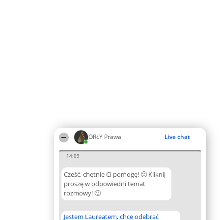
ORŁY Prawa
Live chat
14:09
Cześć, chętnie Ci pomogę! 🙂 Kliknij
proszę w odpowiedni temat
rozmowy! 🙂
Jestem Laureatem, chcę odebrać