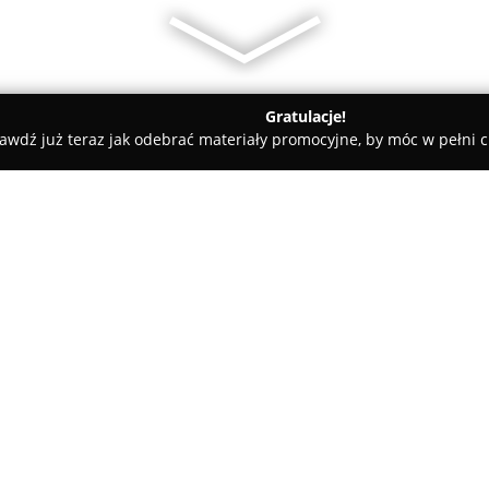
Gratulacje!
awdź już teraz jak odebrać materiały promocyjne, by móc w pełni c
arialne - Nowy Sącz
Kancelaria Adwokacka Adwokat Marcin I
cin Iwański
O firmie:
Kancelaria Adwokacka Adwoka
przy ulicy Narutowicza 2/8 i 
profesjonalne wsparcie prawne.
indywidualnym podejściu do ka
Pokaż więcej >>
satysfakcjonujących rezultatów
się w rozwiązywanie nawet naj