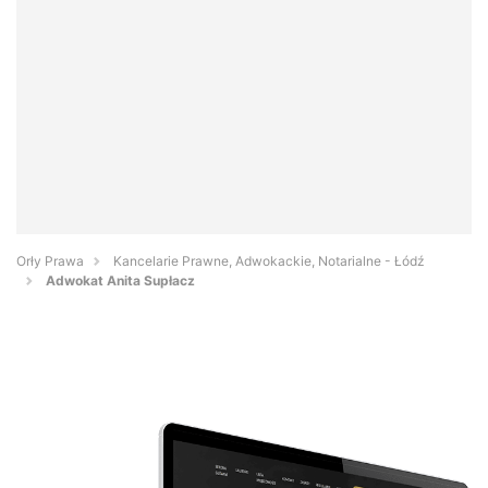
Orły Prawa
Kancelarie Prawne, Adwokackie, Notarialne - Łódź
Adwokat Anita Supłacz