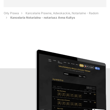
Orły Prawa
Kancelarie Prawne, Adwokackie, Notarialne - Radom
Kancelaria Notarialna - notariusz Anna Kultys