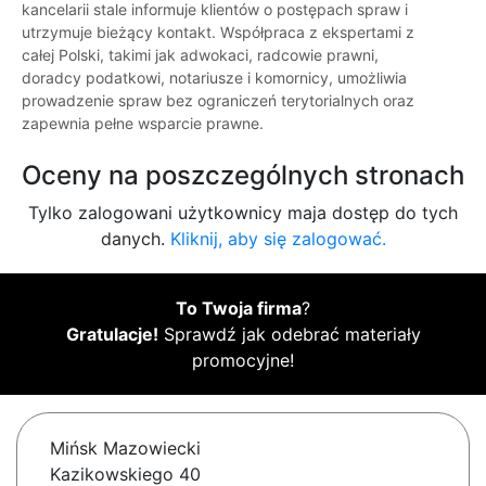
kancelarii stale informuje klientów o postępach spraw i
utrzymuje bieżący kontakt. Współpraca z ekspertami z
całej Polski, takimi jak adwokaci, radcowie prawni,
doradcy podatkowi, notariusze i komornicy, umożliwia
prowadzenie spraw bez ograniczeń terytorialnych oraz
zapewnia pełne wsparcie prawne.
Oceny na poszczególnych stronach
Tylko zalogowani użytkownicy maja dostęp do tych
danych.
Kliknij, aby się zalogować.
To Twoja firma
?
Gratulacje!
Sprawdź jak odebrać materiały
promocyjne!
Mińsk Mazowiecki
Kazikowskiego 40