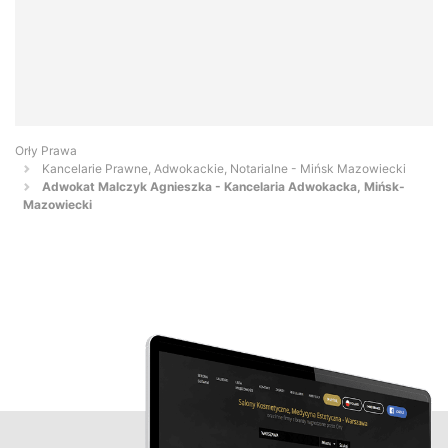
Orły Prawa
Kancelarie Prawne, Adwokackie, Notarialne - Mińsk Mazowiecki
Adwokat Malczyk Agnieszka - Kancelaria Adwokacka, Mińsk-
Mazowiecki