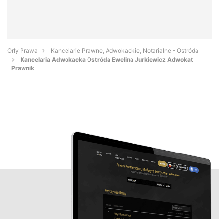
Orły Prawa
Kancelarie Prawne, Adwokackie, Notarialne - Ostróda
Kancelaria Adwokacka Ostróda Ewelina Jurkiewicz Adwokat
Prawnik