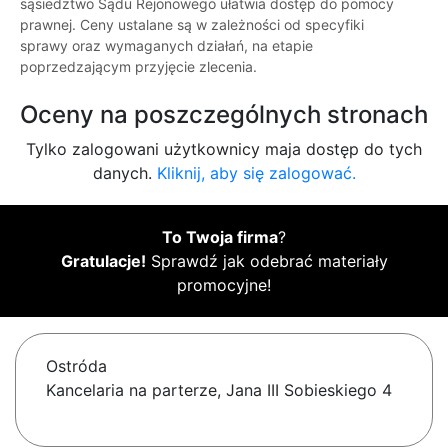
sąsiedztwo Sądu Rejonowego ułatwia dostęp do pomocy
prawnej. Ceny ustalane są w zależności od specyfiki
sprawy oraz wymaganych działań, na etapie
poprzedzającym przyjęcie zlecenia.
Oceny na poszczególnych stronach
Tylko zalogowani użytkownicy maja dostęp do tych
danych.
Kliknij, aby się zalogować.
To Twoja firma
?
Gratulacje!
Sprawdź jak odebrać materiały
promocyjne!
Ostróda
Kancelaria na parterze, Jana III Sobieskiego 4