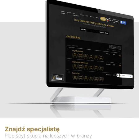
Znajdź specjalistę
Plebiscyt skupia najlepszych w branży