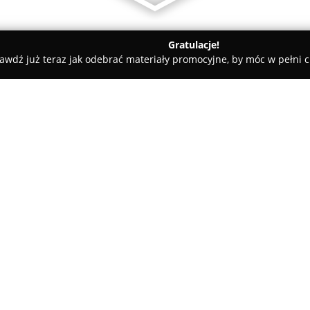
Gratulacje!
awdź już teraz jak odebrać materiały promocyjne, by móc w pełni c
rialne - Strzyżów
Kancelaria Adwokacka Joanna Stefanik
nik
O firmie:
Kancelaria Adwokacka Joanna
zapewnia kompleksową obsług
klientów indywidualnych, jak i
Joannę Stefanik wyróżnia się
Pokaż więcej >>
wysokimi kwalifikacjami, co um
złożonych postępowaniach. Wśr
profesjonalizm, rzetelność, pe
każdej sprawy, co przekłada si