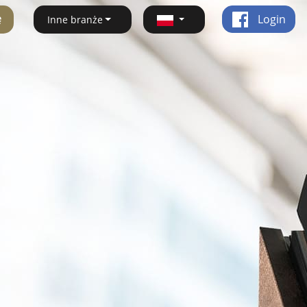
ę
Login
Inne branże