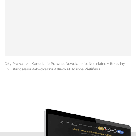
Orły Prawa
Kancelarie Prawne, Adwokackie, Notarialne - Brzeziny
Kancelaria Adwokacka Adwokat Joanna Zielińska