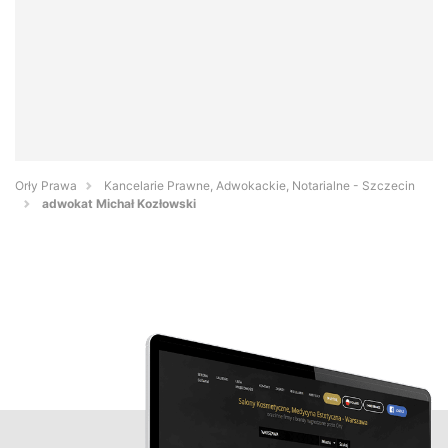
Orły Prawa
Kancelarie Prawne, Adwokackie, Notarialne - Szczecin
adwokat Michał Kozłowski