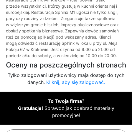
przede wszystkim ci, którzy gustują w kuchni orientalnej i
europejskiej. Restauracja Sphinx M1 ugości nie tylko singli,
pary czy rodziny z dziećmi. Zorganizuje także spotkania
w większym gronie bliskich, imprezy okolicznościowe oraz
obsłuży spotkania biznesowe. Zapewnia dowóz zamówień
(też za pomocą aplikacji) pod wskazany adres. Klienci
mogą odwiedzić restaurację Sphinx w lokalu przy ul. Aleja
Pokoju 67 w Krakowie. Jest czynna od 9.00 do 21.00 od
poniedziałku do soboty, a w niedzielę od 10.00 do 20.00.
Oceny na poszczególnych stronach
Tylko zalogowani użytkownicy maja dostęp do tych
danych.
Kliknij, aby się zalogować.
To Twoja firma
?
Gratulacje!
Sprawdź jak odebrać materiały
promocyjne!