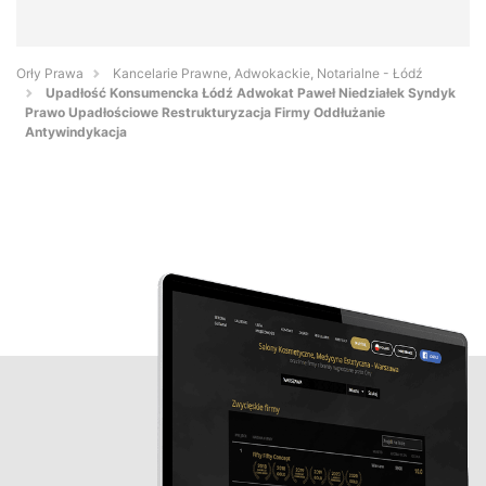
Orły Prawa
Kancelarie Prawne, Adwokackie, Notarialne - Łódź
Upadłość Konsumencka Łódź Adwokat Paweł Niedziałek Syndyk
Prawo Upadłościowe Restrukturyzacja Firmy Oddłużanie
Antywindykacja