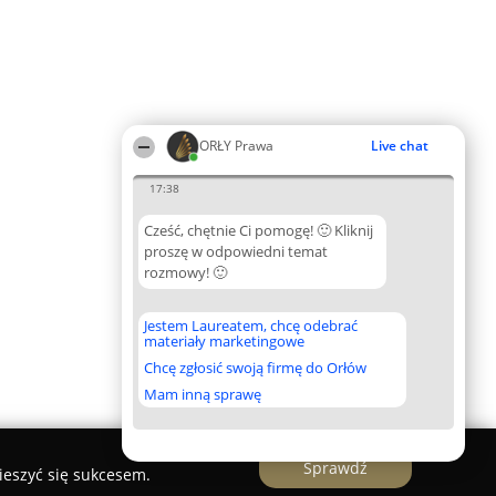
ORŁY Prawa
Live chat
17:38
Cześć, chętnie Ci pomogę! 🙂 Kliknij
proszę w odpowiedni temat
rozmowy! 🙂
Jestem Laureatem, chcę odebrać
materiały marketingowe
Chcę zgłosić swoją firmę do Orłów
Mam inną sprawę
Sprawdź
ieszyć się sukcesem.