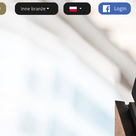
ę
Login
Inne branże