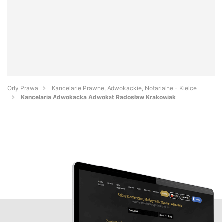
Orły Prawa
Kancelarie Prawne, Adwokackie, Notarialne - Kielce
Kancelaria Adwokacka Adwokat Radosław Krakowiak