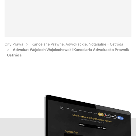
Orły Prawa
Kancelarie Prawne, Adwokackie, Notarialne - Ostróda
Adwokat Wojciech Wojciechowski Kancelaria Adwokacka Prawnik
Ostróda