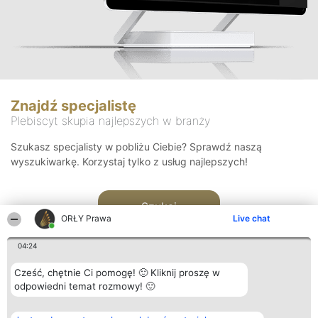
Znajdź specjalistę
Plebiscyt skupia najlepszych w branży
Szukasz specjalisty w pobliżu Ciebie? Sprawdź naszą
wyszukiwarkę. Korzystaj tylko z usług najlepszych!
Szukaj
ORŁY Prawa
Live chat
04:24
Cześć, chętnie Ci pomogę! 🙂 Kliknij proszę w
odpowiedni temat rozmowy! 🙂
Organizator plebiscytu
Plebiscyt
Kontakt