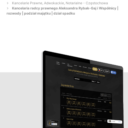
Kancelarie Prawne, Adwokackie, Notarialne - Częstochowa
Kancelaria radcy prawnego Aleksandra Rybak-Gaj i Wspólnicy |
rozwody | podział majątku | dział spadku