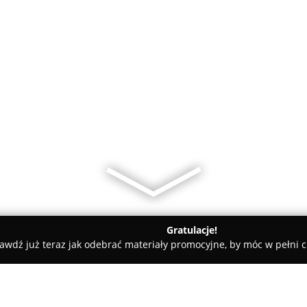
Gratulacje!
awdź już teraz jak odebrać materiały promocyjne, by móc w pełni c
rialne - Szczecin
Ambrożuk-Wesołowska, Dąbrowski - Radcow