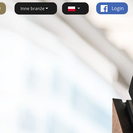
ę
Login
Inne branże