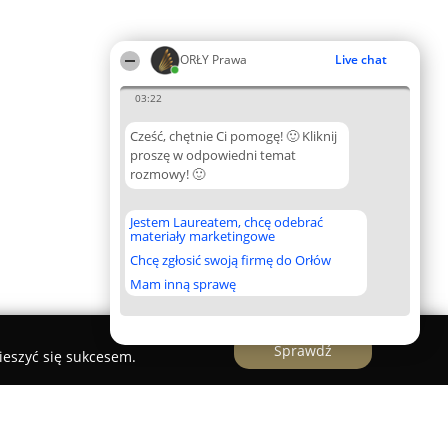
ORŁY Prawa
Live chat
03:22
Cześć, chętnie Ci pomogę! 🙂 Kliknij
proszę w odpowiedni temat
rozmowy! 🙂
Jestem Laureatem, chcę odebrać
materiały marketingowe
Chcę zgłosić swoją firmę do Orłów
Mam inną sprawę
Sprawdź
ieszyć się sukcesem.
ie prawni Spółka partnerska