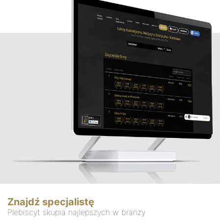
Znajdź specjalistę
Plebiscyt skupia najlepszych w branży