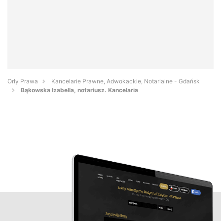
Orły Prawa
Kancelarie Prawne, Adwokackie, Notarialne - Gdańsk
Bąkowska Izabella, notariusz. Kancelaria