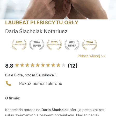
LAUREAT PLEBISCYTU ORŁY
Daria Ślachciak Notariusz
Pokaż więcej >>
8.8
(12)
Białe Błota, Szosa Szubińska 1
Pokaż numer telefonu
O firmie:
Kancelaria notarialna
Daria Ślachciak
oferuje pełen zakres
usług związanych z prawem notarialnym, kładąc nacisk