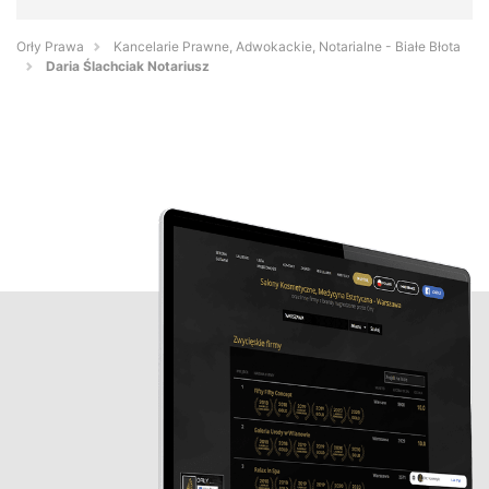
Orły Prawa
Kancelarie Prawne, Adwokackie, Notarialne - Białe Błota
Daria Ślachciak Notariusz