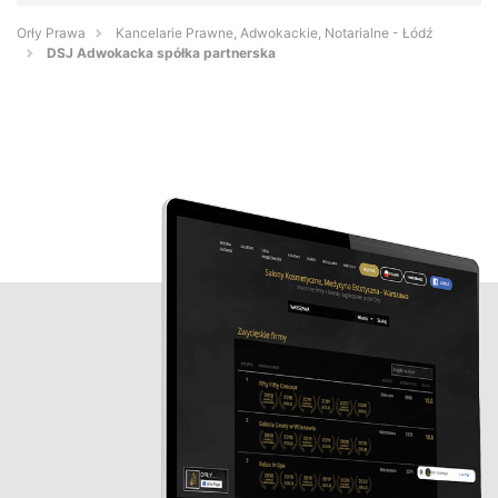
Orły Prawa
Kancelarie Prawne, Adwokackie, Notarialne - Łódź
DSJ Adwokacka spółka partnerska