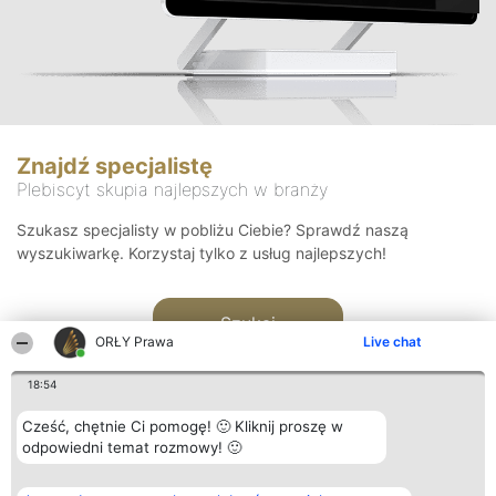
Znajdź specjalistę
Plebiscyt skupia najlepszych w branży
Szukasz specjalisty w pobliżu Ciebie? Sprawdź naszą
wyszukiwarkę. Korzystaj tylko z usług najlepszych!
Szukaj
ORŁY Prawa
Live chat
18:54
Cześć, chętnie Ci pomogę! 🙂 Kliknij proszę w
odpowiedni temat rozmowy! 🙂
Organizator plebiscytu
Plebiscyt
Kontakt