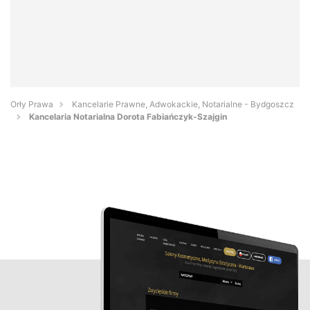
Orły Prawa
Kancelarie Prawne, Adwokackie, Notarialne - Bydgoszcz
Kancelaria Notarialna Dorota Fabiańczyk-Szajgin