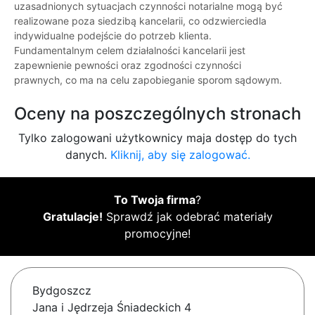
uzasadnionych sytuacjach czynności notarialne mogą być
realizowane poza siedzibą kancelarii, co odzwierciedla
indywidualne podejście do potrzeb klienta.
Fundamentalnym celem działalności kancelarii jest
zapewnienie pewności oraz zgodności czynności
prawnych, co ma na celu zapobieganie sporom sądowym.
Oceny na poszczególnych stronach
Tylko zalogowani użytkownicy maja dostęp do tych
danych.
Kliknij, aby się zalogować.
To Twoja firma
?
Gratulacje!
Sprawdź jak odebrać materiały
promocyjne!
Bydgoszcz
Jana i Jędrzeja Śniadeckich 4