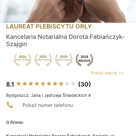
LAUREAT PLEBISCYTU ORŁY
Kancelaria Notarialna Dorota Fabiańczyk-
Szajgin
Pokaż więcej >>
8.1
(30)
Bydgoszcz, Jana i Jędrzeja Śniadeckich 4
Pokaż numer telefonu
O firmie:
Kancelaria Notarialna Dorota Fabiańczyk-Szajgin
od