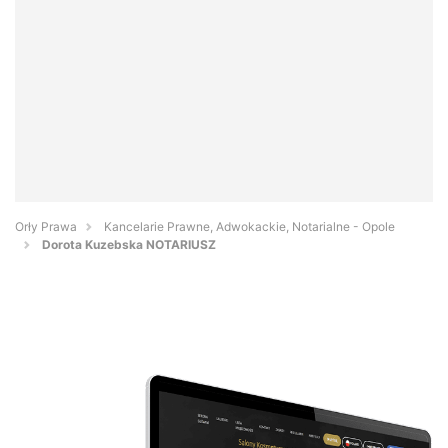
Orły Prawa
Kancelarie Prawne, Adwokackie, Notarialne - Opole
Dorota Kuzebska NOTARIUSZ