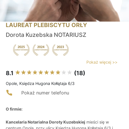
LAUREAT PLEBISCYTU ORŁY
Dorota Kuzebska NOTARIUSZ
Pokaż więcej >>
8.1
(18)
Opole, Księdza Hugona Kołłątaja 6/3
Pokaż numer telefonu
O firmie:
Kancelaria Notarialna Doroty Kuzebskiej
mieści się w
centrum Opola, przy ulicy Księdza Hugona Kołłątaja 6/3 i