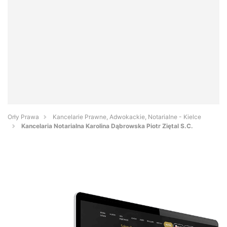
Orły Prawa
Kancelarie Prawne, Adwokackie, Notarialne - Kielce
Kancelaria Notarialna Karolina Dąbrowska Piotr Ziętal S.C.