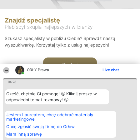
Znajdź specjalistę
Plebiscyt skupia najlepszych w branży
Szukasz specjalisty w pobliżu Ciebie? Sprawdź naszą
wyszukiwarkę. Korzystaj tylko z usług najlepszych!
Szukaj
ORŁY Prawa
Live chat
04:28
Cześć, chętnie Ci pomogę! 🙂 Kliknij proszę w
odpowiedni temat rozmowy! 🙂
Organizator plebiscytu
Plebiscyt
Kontakt
Jestem Laureatem, chcę odebrać materiały
Bright Side Solutions sp. z o.
Laureaci
Kontakt
marketingowe
o. sp. k.
Lista
ul. Ruska 22
wszystkich
Chcę zgłosić swoją firmę do Orłów
Wrocław 50-079
Laureatów
Mam inną sprawę
KRS 0000749100 | Regon
Zasady
381313360 | NIP 8943132676
Regulamin