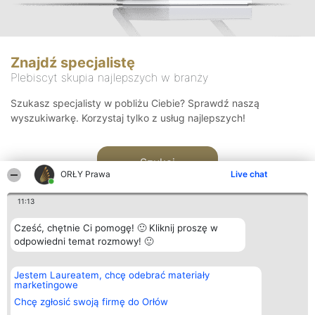
Znajdź specjalistę
Plebiscyt skupia najlepszych w branży
Szukasz specjalisty w pobliżu Ciebie? Sprawdź naszą
wyszukiwarkę. Korzystaj tylko z usług najlepszych!
Szukaj
ORŁY Prawa
Live chat
11:13
Cześć, chętnie Ci pomogę! 🙂 Kliknij proszę w
odpowiedni temat rozmowy! 🙂
Organizator plebiscytu
Plebiscyt
Kontakt
Jestem Laureatem, chcę odebrać materiały
Bright Side Solutions sp. z o.
Laureaci
Kontakt
marketingowe
o. sp. k.
Lista
ul. Ruska 22
wszystkich
Chcę zgłosić swoją firmę do Orłów
Wrocław 50-079
Laureatów