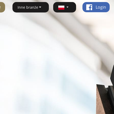
ę
Login
Inne branże