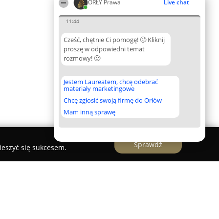
ORŁY Prawa
Live chat
11:44
Cześć, chętnie Ci pomogę! 🙂 Kliknij
proszę w odpowiedni temat
rozmowy! 🙂
Jestem Laureatem, chcę odebrać
materiały marketingowe
Chcę zgłosić swoją firmę do Orłów
Mam inną sprawę
Sprawdź
ieszyć się sukcesem.