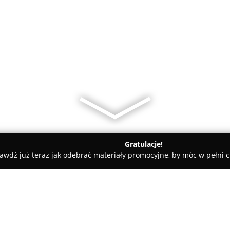
Gratulacje!
awdź już teraz jak odebrać materiały promocyjne, by móc w pełni c
rialne - Kraków
Gorący i Partnerzy