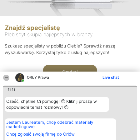
Znajdź specjalistę
Plebiscyt skupia najlepszych w branży
Szukasz specjalisty w pobliżu Ciebie? Sprawdź naszą
wyszukiwarkę. Korzystaj tylko z usług najlepszych!
Szukaj
ORŁY Prawa
Live chat
11:18
Cześć, chętnie Ci pomogę! 🙂 Kliknij proszę w
odpowiedni temat rozmowy! 🙂
Organizator plebiscytu
Plebiscyt
Kontakt
Jestem Laureatem, chcę odebrać materiały
Bright Side Solutions sp. z o.
Laureaci
Kontakt
marketingowe
o. sp. k.
Lista
ul. Ruska 22
wszystkich
Chcę zgłosić swoją firmę do Orłów
Wrocław 50-079
Laureatów