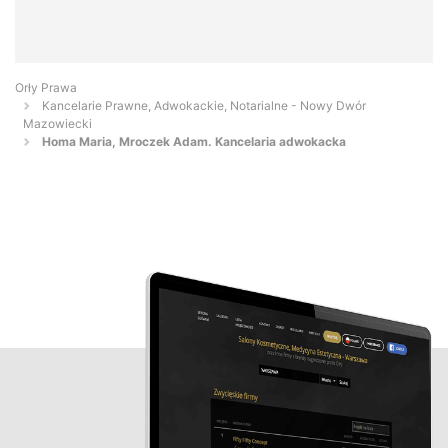
Orły Prawa
Kancelarie Prawne, Adwokackie, Notarialne - Nowy Dwór
Mazowiecki
Homa Maria, Mroczek Adam. Kancelaria adwokacka