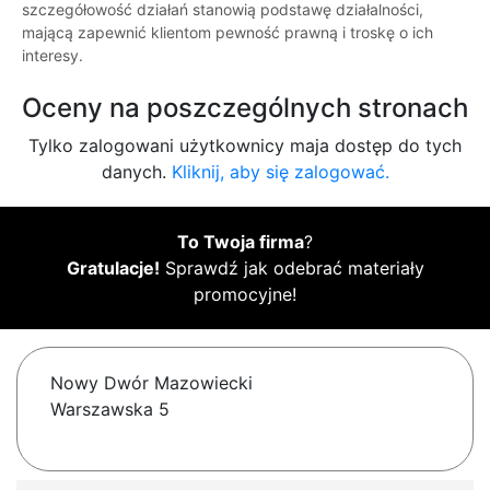
szczegółowość działań stanowią podstawę działalności,
mającą zapewnić klientom pewność prawną i troskę o ich
interesy.
Oceny na poszczególnych stronach
Tylko zalogowani użytkownicy maja dostęp do tych
danych.
Kliknij, aby się zalogować.
To Twoja firma
?
Gratulacje!
Sprawdź jak odebrać materiały
promocyjne!
Nowy Dwór Mazowiecki
Warszawska 5